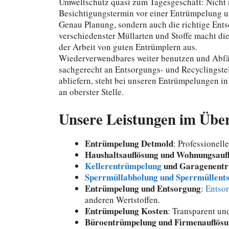
Umweltschutz quasi zum Tagesgeschäft:
Nicht 
Besichtigungstermin vor einer Entrümpelung u
Genau Planung, sondern auch die richtige Ent
verschiedenster Müllarten und Stoffe macht die
der Arbeit von guten Entrümplern aus.
Wiederverwendbares weiter benutzen und Abfä
sachgerecht an Entsorgungs- und Recyclingste
abliefern, steht bei unseren Entrümpelungen i
an oberster Stelle.
Unsere Leistungen im Über
Entrümpelung Detmold
: Professionell
Haushaltsauflösung und Wohnungsauf
Kellerentrümpelung
und Garagenentr
Sperrmüllabholung und Sperrmüllent
Entrümpelung und Entsorgung
:
Entsor
anderen Wertstoffen.
Entrümpelung Kosten
: Transparent un
Büroentrümpelung und Firmenauflösu