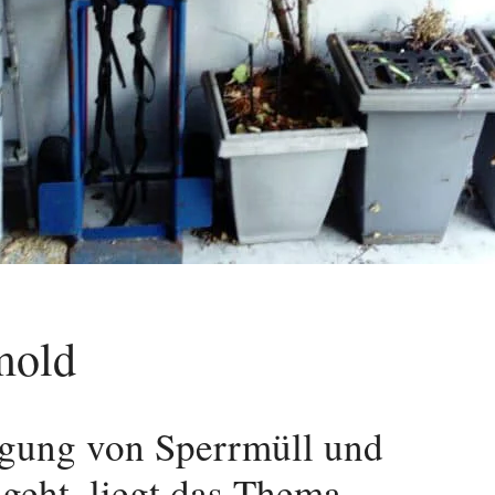
mold
gung von Sperrmüll und
geht, liegt das Thema