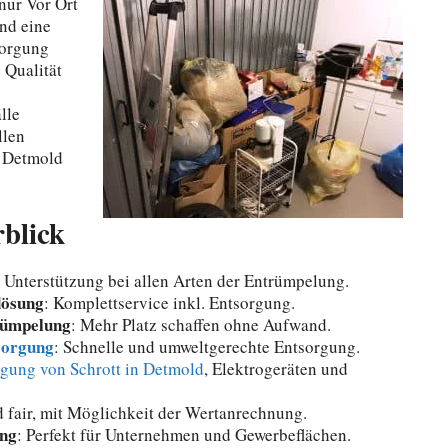
nur Vor Ort
nd eine
sorgung
 Qualität
lle
llen
n Detmold
blick
e Unterstützung bei allen Arten der Entrümpelung.
lösung
: Komplettservice inkl. Entsorgung.
ümpelung
: Mehr Platz schaffen ohne Aufwand.
sorgung
: Schnelle und umweltgerechte Entsorgung.
gung von Schrott in Detmold
, Elektrogeräten und
d fair, mit Möglichkeit der Wertanrechnung.
ng
: Perfekt für Unternehmen und Gewerbeflächen.