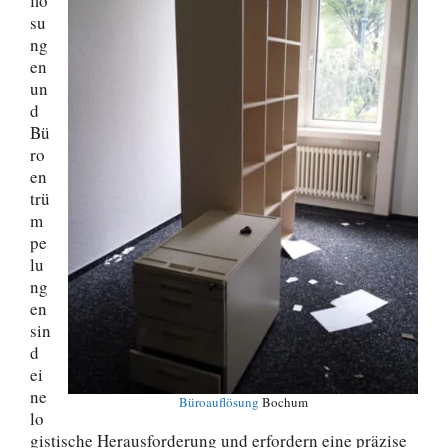
flö
su
ng
en
un
d
Bü
ro
en
trü
m
pe
lu
ng
en
sin
d
ei
ne
Büroauflösung
Bochum
lo
gistische Herausforderung und erfordern eine präzise